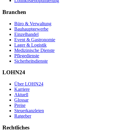
Lohnkostenoptimierung
Branchen
Büro & Verwaltung
Bauhauptgewerbe
Einzelhandel
Event & Gastronomie
Lager & Logistik
Medizinische Dienste
Pflegedienste
Sicherheitsdienste
LOHN24
Über LOHN24
Karriere
Aktuell
Glossar
Preise
Steuerkanzleien
Ratgeber
Rechtliches