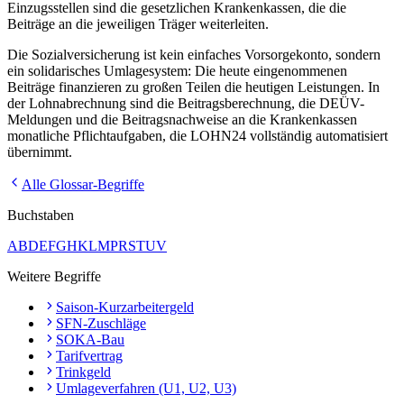
Einzugsstellen sind die gesetzlichen Krankenkassen, die die
Beiträge an die jeweiligen Träger weiterleiten.
Die Sozialversicherung ist kein einfaches Vorsorgekonto, sondern
ein solidarisches Umlagesystem: Die heute eingenommenen
Beiträge finanzieren zu großen Teilen die heutigen Leistungen. In
der Lohnabrechnung sind die Beitragsberechnung, die DEÜV-
Meldungen und die Beitragsnachweise an die Krankenkassen
monatliche Pflichtaufgaben, die LOHN24 vollständig automatisiert
übernimmt.
Alle Glossar-Begriffe
Buchstaben
A
B
D
E
F
G
H
K
L
M
P
R
S
T
U
V
Weitere Begriffe
Saison-Kurzarbeitergeld
SFN-Zuschläge
SOKA-Bau
Tarifvertrag
Trinkgeld
Umlageverfahren (U1, U2, U3)