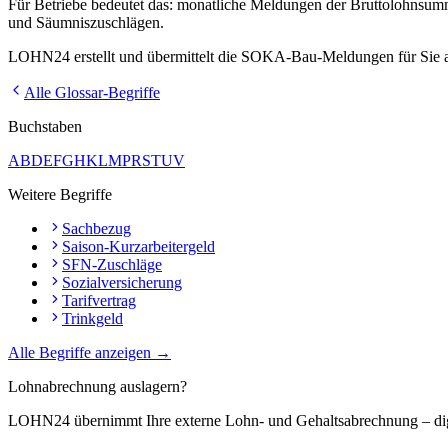
Für Betriebe bedeutet das: monatliche Meldungen der Bruttolohnsum
und Säumniszuschlägen.
LOHN24 erstellt und übermittelt die SOKA-Bau-Meldungen für Sie a
Alle Glossar-Begriffe
Buchstaben
A
B
D
E
F
G
H
K
L
M
P
R
S
T
U
V
Weitere Begriffe
Sachbezug
Saison-Kurzarbeitergeld
SFN-Zuschläge
Sozialversicherung
Tarifvertrag
Trinkgeld
Alle Begriffe anzeigen →
Lohnabrechnung auslagern?
LOHN24 übernimmt Ihre externe Lohn- und Gehaltsabrechnung – dig