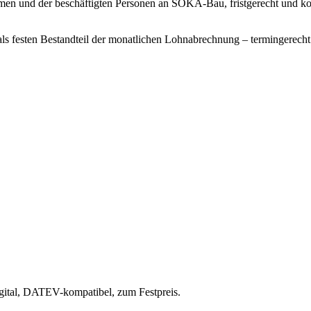
men und der beschäftigten Personen an SOKA-Bau, fristgerecht und ko
ls festen Bestandteil der monatlichen Lohnabrechnung – termingerech
ital, DATEV-kompatibel, zum Festpreis.