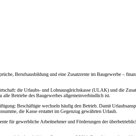
üche, Berufsausbildung und eine Zusatzrente im Baugewerbe – finanzi
tschaft: die Urlaubs- und Lohnausgleichskasse (ULAK) und die Zusa
u alle Betriebe des Baugewerbes allgemeinverbindlich ist.
tigung: Beschäftigte wechseln häufig den Betrieb. Damit Urlaubsansprü
ohnsumme, die Kasse erstattet im Gegenzug gewährten Urlaub.
srente für gewerbliche Arbeitnehmer und Förderungen der überbetriebl