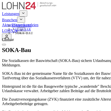
Leistungen
Branchen
Aktuell
Steuerkanzleien
STARTSEITE
GLOSSAR
LOHN24
SOKA-BAU
Glossar
SOKA-Bau
Die Sozialkassen der Bauwirtschaft (SOKA-Bau) sichern Urlaubsanspr
Meldungen.
SOKA-Bau ist der gemeinsame Name für die Sozialkassen der Bauwir
Tarifvertrag über das Sozialkassenverfahren (VTV) um, der für nahez
Hintergrund ist die für das Baugewerbe typische „wandernde" Beschäf
Urlaubskasse verwaltet. Arbeitgeber zahlen Beiträge auf die Bruttol
Die Zusatzversorgungskasse (ZVK) finanziert eine zusätzliche Alter
Arbeitgeberbeiträge getragen.