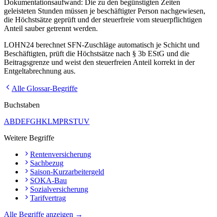
Dokumentationsaufwand: Die zu den begünstigten Zeiten
geleisteten Stunden müssen je beschäftigter Person nachgewiesen,
die Höchstsätze geprüft und der steuerfreie vom steuerpflichtigen
Anteil sauber getrennt werden.
LOHN24 berechnet SFN-Zuschläge automatisch je Schicht und
Beschäftigten, prüft die Höchstsätze nach § 3b EStG und die
Beitragsgrenze und weist den steuerfreien Anteil korrekt in der
Entgeltabrechnung aus.
Alle Glossar-Begriffe
Buchstaben
A
B
D
E
F
G
H
K
L
M
P
R
S
T
U
V
Weitere Begriffe
Rentenversicherung
Sachbezug
Saison-Kurzarbeitergeld
SOKA-Bau
Sozialversicherung
Tarifvertrag
Alle Begriffe anzeigen →