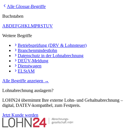
Alle Glossar-Begriffe
Buchstaben
A
B
D
E
F
G
H
K
L
M
P
R
S
T
U
V
Weitere Begriffe
Betriebsprüfung (DRV & Lohnsteuer)
Branchenmindestlohn
Datenschutz in der Lohnabrechnung
DEÜV-Meldung
Dienstwagen
ELStAM
Alle Begriffe anzeigen →
Lohnabrechnung auslagern?
LOHN24 übernimmt Ihre externe Lohn- und Gehaltsabrechnung –
digital, DATEV-kompatibel, zum Festpreis.
Jetzt Kunde werden