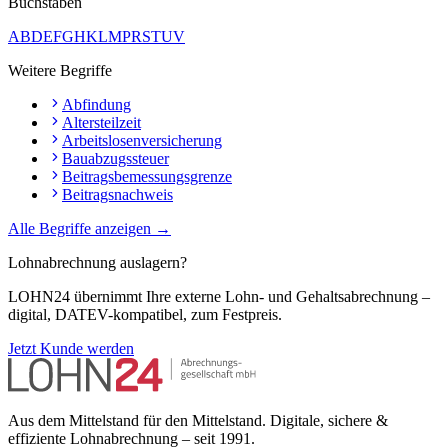
Buchstaben
A
B
D
E
F
G
H
K
L
M
P
R
S
T
U
V
Weitere Begriffe
Abfindung
Altersteilzeit
Arbeitslosenversicherung
Bauabzugssteuer
Beitragsbemessungsgrenze
Beitragsnachweis
Alle Begriffe anzeigen →
Lohnabrechnung auslagern?
LOHN24 übernimmt Ihre externe Lohn- und Gehaltsabrechnung –
digital, DATEV-kompatibel, zum Festpreis.
Jetzt Kunde werden
Aus dem Mittelstand für den Mittelstand. Digitale, sichere &
effiziente Lohnabrechnung – seit 1991.