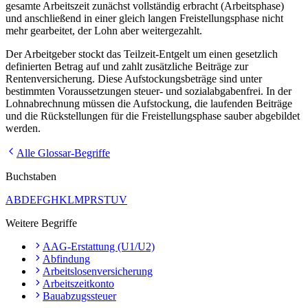
gesamte Arbeitszeit zunächst vollständig erbracht (Arbeitsphase)
und anschließend in einer gleich langen Freistellungsphase nicht
mehr gearbeitet, der Lohn aber weitergezahlt.
Der Arbeitgeber stockt das Teilzeit-Entgelt um einen gesetzlich
definierten Betrag auf und zahlt zusätzliche Beiträge zur
Rentenversicherung. Diese Aufstockungsbeträge sind unter
bestimmten Voraussetzungen steuer- und sozialabgabenfrei. In der
Lohnabrechnung müssen die Aufstockung, die laufenden Beiträge
und die Rückstellungen für die Freistellungsphase sauber abgebildet
werden.
Alle Glossar-Begriffe
Buchstaben
A
B
D
E
F
G
H
K
L
M
P
R
S
T
U
V
Weitere Begriffe
AAG-Erstattung (U1/U2)
Abfindung
Arbeitslosenversicherung
Arbeitszeitkonto
Bauabzugssteuer