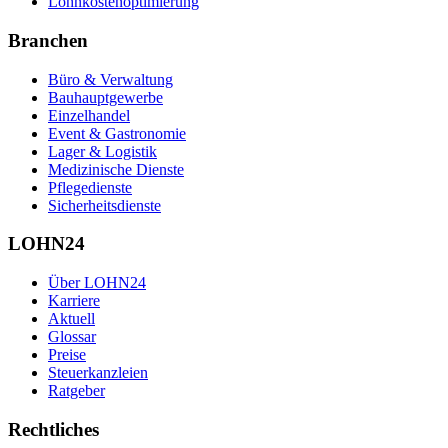
Lohnkostenoptimierung
Branchen
Büro & Verwaltung
Bauhauptgewerbe
Einzelhandel
Event & Gastronomie
Lager & Logistik
Medizinische Dienste
Pflegedienste
Sicherheitsdienste
LOHN24
Über LOHN24
Karriere
Aktuell
Glossar
Preise
Steuerkanzleien
Ratgeber
Rechtliches