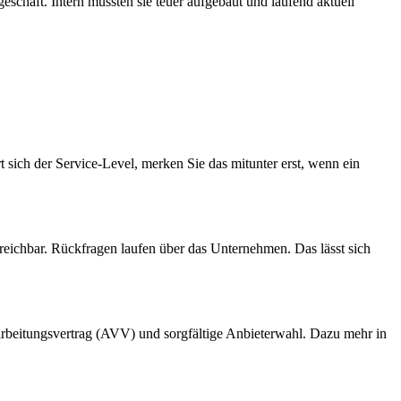
schäft. Intern müssten sie teuer aufgebaut und laufend aktuell
t sich der Service-Level, merken Sie das mitunter erst, wenn ein
rreichbar. Rückfragen laufen über das Unternehmen. Das lässt sich
rarbeitungsvertrag (AVV) und sorgfältige Anbieterwahl. Dazu mehr in