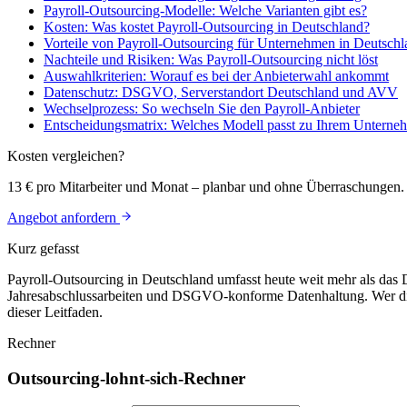
Payroll-Outsourcing-Modelle: Welche Varianten gibt es?
Kosten: Was kostet Payroll-Outsourcing in Deutschland?
Vorteile von Payroll-Outsourcing für Unternehmen in Deutschl
Nachteile und Risiken: Was Payroll-Outsourcing nicht löst
Auswahlkriterien: Worauf es bei der Anbieterwahl ankommt
Datenschutz: DSGVO, Serverstandort Deutschland und AVV
Wechselprozess: So wechseln Sie den Payroll-Anbieter
Entscheidungsmatrix: Welches Modell passt zu Ihrem Unterne
Kosten vergleichen?
13 € pro Mitarbeiter und Monat – planbar und ohne Überraschungen.
Angebot anfordern
Kurz gefasst
Payroll-Outsourcing in Deutschland umfasst heute weit mehr als da
Jahresabschlussarbeiten und DSGVO-konforme Datenhaltung. Wer die r
dieser Leitfaden.
Rechner
Outsourcing-lohnt-sich-Rechner