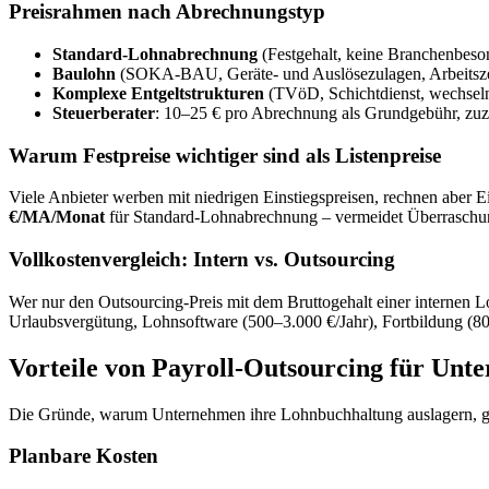
Preisrahmen nach Abrechnungstyp
Standard-Lohnabrechnung
(Festgehalt, keine Branchenbeson
Baulohn
(SOKA-BAU, Geräte- und Auslösezulagen, Arbeitszei
Komplexe Entgeltstrukturen
(TVöD, Schichtdienst, wechseln
Steuerberater
: 10–25 € pro Abrechnung als Grundgebühr, zuz
Warum Festpreise wichtiger sind als Listenpreise
Viele Anbieter werben mit niedrigen Einstiegspreisen, rechnen aber E
€/MA/Monat
für Standard-Lohnabrechnung – vermeidet Überrasch
Vollkostenvergleich: Intern vs. Outsourcing
Wer nur den Outsourcing-Preis mit dem Bruttogehalt einer internen Lo
Urlaubsvergütung, Lohnsoftware (500–3.000 €/Jahr), Fortbildung (8
Vorteile von Payroll-Outsourcing für Unt
Die Gründe, warum Unternehmen ihre Lohnbuchhaltung auslagern, ge
Planbare Kosten