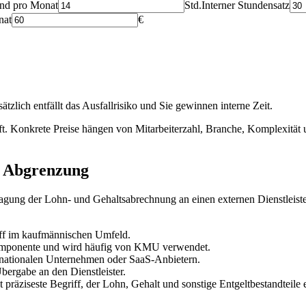
and pro Monat
Std.
Interner Stundensatz
nat
€
tzlich entfällt das Ausfallrisiko und Sie gewinnen interne Zeit.
ft. Konkrete Preise hängen von Mitarbeiterzahl, Branche, Komplexität u
d Abgrenzung
tragung der Lohn- und Gehaltsabrechnung an einen externen Dienstleis
iff im kaufmännischen Umfeld.
Komponente und wird häufig von KMU verwendet.
ernationalen Unternehmen oder SaaS-Anbietern.
bergabe an den Dienstleister.
 präziseste Begriff, der Lohn, Gehalt und sonstige Entgeltbestandteile e