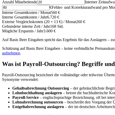
Anzahl Mitarbeitende
Interner Zeitaufw
€
Fehler- und Korrekturaufwand pro Mo
Interne Gesamtkosten / Monat
560 €
Interne Gesamtkosten / Jahr
6.720 €
Externe Vergleichskosten (20 × 13 €) / Monat
260 €
Gebundene interne Zeit / Jahr
168 Std.
Mögliche Ersparnis / Jahr
3.600 €
Auf Basis Ihrer Eingaben spricht das Ergebnis für das Auslagern – zusä
Schätzung auf Basis Ihrer Eingaben – keine verbindliche Preisauskun
aufnehmen
.
Was ist Payroll-Outsourcing? Begriffe un
Payroll-Outsourcing bezeichnet die vollständige oder teilweise Über
Synonyme verwendet:
Gehaltsabrechnung Outsourcing
– der gebräuchlichste Begr
Lohnbuchhaltung auslagern
– betont die buchhalterische 
Payroll-Service
– englischsprachige Bezeichnung, oft bei int
Lohnabrechnung outsourcen
– beschreibt den Vorgang der Ü
Entgeltabrechnung auslagern
– der im deutschen Arbeitsrecht