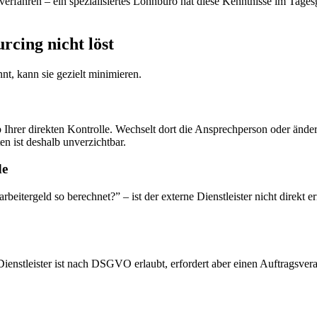
erfahren – ein spezialisiertes Lohnbüro hat diese Kenntnisse im Tagesge
rcing nicht löst
nt, kann sie gezielt minimieren.
lb Ihrer direkten Kontrolle. Wechselt dort die Ansprechperson oder änder
ten ist deshalb unverzichtbar.
de
tergeld so berechnet?” – ist der externe Dienstleister nicht direkt e
ienstleister ist nach DSGVO erlaubt, erfordert aber einen Auftragsve