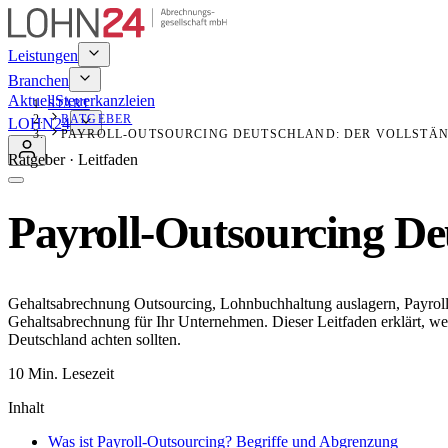
Leistungen
Branchen
Aktuell
Steuerkanzleien
START
RATGEBER
LOHN24
PAYROLL-OUTSOURCING DEUTSCHLAND: DER VOLLSTÄN
Ratgeber · Leitfaden
Payroll-Outsourcing Deu
Gehaltsabrechnung Outsourcing, Lohnbuchhaltung auslagern, Payroll-Ser
Gehaltsabrechnung für Ihr Unternehmen. Dieser Leitfaden erklärt, wel
Deutschland achten sollten.
10
Min. Lesezeit
Inhalt
Was ist Payroll-Outsourcing? Begriffe und Abgrenzung