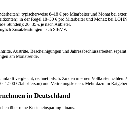
derheiten): typischerweise 8–18 € pro Mitarbeiter und Monat bei exter
tkonten): in der Regel 18–30 € pro Mitarbeiter und Monat; bei LO
de Stunden): 20–35 € je nach Anbieter.
üglich Zusatzleistungen nach StBVV.
intritte, Austritte, Bescheinigungen und Jahresabschlussarbeiten sepa
ungen am Monatsende.
hnkraft vergleicht, rechnet falsch. Zu den internen Vollkosten zählen: 
00–1.500 €/Jahr/Person) und Vertretungskosten. Mehr dazu im Ratgebe
ernehmen in Deutschland
hen über reine Kosteneinsparung hinaus.