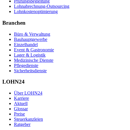
Prüfungsbegleitung
Lohnabrechnung-Outsourcing
Lohnkostenoptimierung
Branchen
Büro & Verwaltung
Bauhauptgewerbe
Einzelhandel
Event & Gastronomie
Lager & Logistik
Medizinische Dienste
Pflegedienste
Sicherheitsdienste
LOHN24
Über LOHN24
Karriere
Aktuell
Glossar
Preise
Steuerkanzleien
Ratgeber