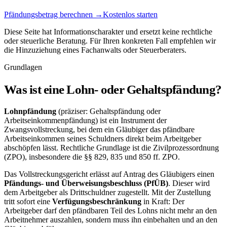
Pfändungsbetrag berechnen →
Kostenlos starten
Diese Seite hat Informationscharakter und ersetzt keine rechtliche
oder steuerliche Beratung. Für Ihren konkreten Fall empfehlen wir
die Hinzuziehung eines Fachanwalts oder Steuerberaters.
Grundlagen
Was ist eine Lohn- oder Gehaltspfändung?
Lohnpfändung
(präziser: Gehaltspfändung oder
Arbeitseinkommen­pfändung) ist ein Instrument der
Zwangsvollstreckung, bei dem ein Gläubiger das pfändbare
Arbeitseinkommen seines Schuldners direkt beim Arbeitgeber
abschöpfen lässt. Rechtliche Grundlage ist die Zivilprozessordnung
(ZPO), insbesondere die §§ 829, 835 und 850 ff. ZPO.
Das Vollstreckungsgericht erlässt auf Antrag des Gläubigers einen
Pfändungs- und Überweisungsbeschluss (PfÜB)
. Dieser wird
dem Arbeitgeber als Drittschuldner zugestellt. Mit der Zustellung
tritt sofort eine
Verfügungsbeschränkung
in Kraft: Der
Arbeitgeber darf den pfändbaren Teil des Lohns nicht mehr an den
Arbeitnehmer auszahlen, sondern muss ihn einbehalten und an den