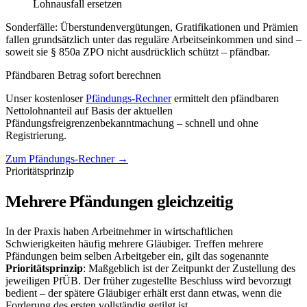
Lohnausfall ersetzen
Sonderfälle: Überstundenvergütungen, Gratifikationen und Prämien
fallen grundsätzlich unter das reguläre Arbeitseinkommen und sind –
soweit sie § 850a ZPO nicht ausdrücklich schützt – pfändbar.
Pfändbaren Betrag sofort berechnen
Unser kostenloser
Pfändungs-Rechner
ermittelt den pfändbaren
Nettolohnanteil auf Basis der aktuellen
Pfändungsfreigrenzenbekanntmachung – schnell und ohne
Registrierung.
Zum Pfändungs-Rechner →
Prioritätsprinzip
Mehrere Pfändungen gleichzeitig
In der Praxis haben Arbeitnehmer in wirtschaftlichen
Schwierigkeiten häufig mehrere Gläubiger. Treffen mehrere
Pfändungen beim selben Arbeitgeber ein, gilt das sogenannte
Prioritätsprinzip
: Maßgeblich ist der Zeitpunkt der Zustellung des
jeweiligen PfÜB. Der früher zugestellte Beschluss wird bevorzugt
bedient – der spätere Gläubiger erhält erst dann etwas, wenn die
Forderung des ersten vollständig getilgt ist.