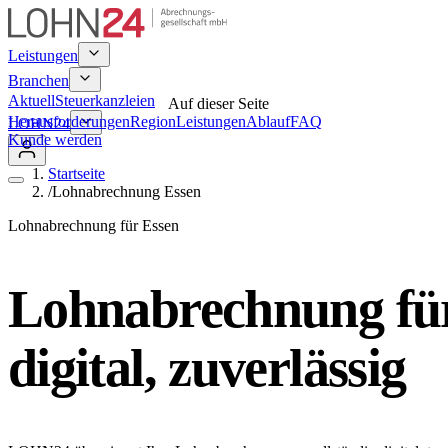
Leistungen
Branchen
Aktuell
Steuerkanzleien
Auf dieser Seite
Herausforderungen
Region
Leistungen
Ablauf
FAQ
LOHN24
Kunde werden
Startseite
/
Lohnabrechnung Essen
Lohnabrechnung für Essen
Lohnabrechnung für 
digital, zuverlässig