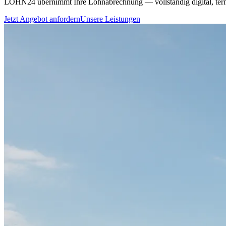
LOHN24 übernimmt Ihre Lohnabrechnung — vollständig digital, term
Jetzt Angebot anfordern
Unsere Leistungen