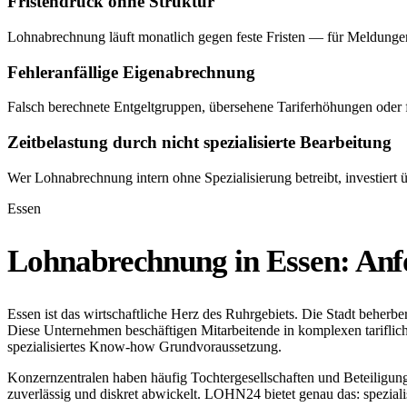
Fristendruck ohne Struktur
Lohnabrechnung läuft monatlich gegen feste Fristen — für Meldung
Fehleranfällige Eigenabrechnung
Falsch berechnete Entgeltgruppen, übersehene Tariferhöhungen oder f
Zeitbelastung durch nicht spezialisierte Bearbeitung
Wer Lohnabrechnung intern ohne Spezialisierung betreibt, investiert üb
Essen
Lohnabrechnung in Essen: Anfo
Essen ist das wirtschaftliche Herz des Ruhrgebiets. Die Stadt beherb
Diese Unternehmen beschäftigen Mitarbeitende in komplexen tariflich
spezialisiertes Know-how Grundvoraussetzung.
Konzernzentralen haben häufig Tochtergesellschaften und Beteiligu
zuverlässig und diskret abwickelt. LOHN24 bietet genau das: spezial