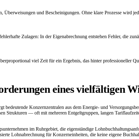
en, Überweisungen und Bescheinigungen. Ohne klare Prozesse wird je
ehlerhafte Zulagen: In der Eigenabrechnung entstehen Fehler, die zunä
erproportional viel Zeit für ein Ergebnis, das hinter professioneller Qua
rderungen eines vielfältigen Wi
ergt bedeutende Konzernzentralen aus dem Energie- und Versorgungsbere
en Strukturen — oft mit mehreren Entgeltgruppen, langen Tariflaufzeit
ngsunternehmen im Ruhrgebiet, die eigenständige Lohnbuchhaltungsanf
isierte Lohnabrechnung für Konzerneinheiten, die keine eigene Buchha